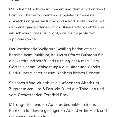
Mit
Gilbert O’Sullivan in Concert
und dem emotionalen
Il
Postino: Theme
zauberten die Spieler*innen eine
abwechslungsreiche Klanglandschaft in die Kirche. Mit
dem energiegeladenen Stück
Blues Factory
setzten sie
ein schwungvolles Highlight, das für begeisterten
Applaus sorgte.
Der Vorsitzende Wolfgang Schilling bedankte sich
herzlich beim Publikum, bei Herrn Pfarrer Bulmann für
die Gastfreundschaft und Nutzung der Kirche. Dem
Gastspieler am Schlagzeug: Klaus Ritter und Carolin
Piesiur überreichter er zum Dank ein kleines Präsent.
Selbstverständlich gab es als krönenden Abschluss
Zugaben: von Lisa & Ben, ein Duett aus
Tabaluga
und
vom Orchester den
Cornfield Rock.
Mit langanhaltendem Applaus bedankte sich das
Publikum für diesen gelungenen Abend voller Musik und
gemeinsamer Freude.